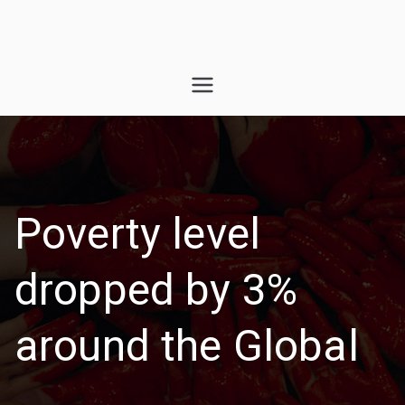
Pular
para
o
Margot
conteúdo
Jung
Poverty level
dropped by 3%
around the Global