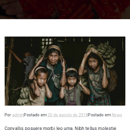
Por
admin
Postado em
20 de agosto de 2018
Postado em
News
Convallis posuere morbi leo urna. Nibh tellus molestie