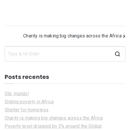
Navegação
Charity is making big changes across the Africa
de
S
Post
e
a
Posts recentes
r
c
Olá, mundo!
h
Ending poverty in Africa
f
Shelter for homeless
o
Charity is making big changes across the Africa
r
Poverty level dropped by 3% around the Global